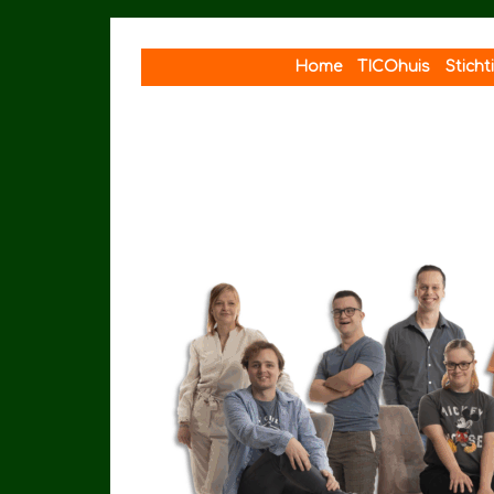
Spring
naar
Home
TICOhuis
Stich
inhoud