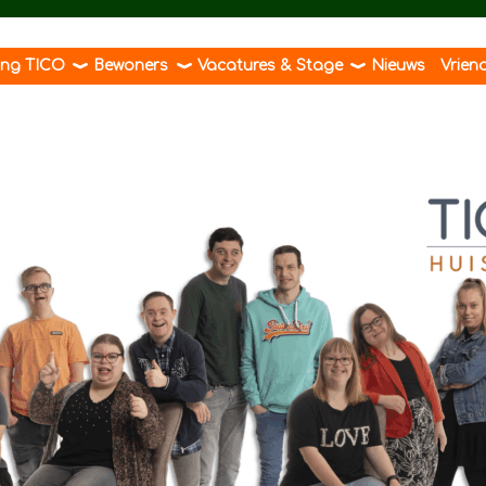
ting TICO
Bewoners
Vacatures & Stage
Nieuws
Vrien