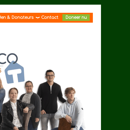
den & Donateurs
Contact
Doneer nu