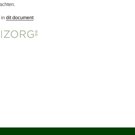
lachten.
 in
dit document