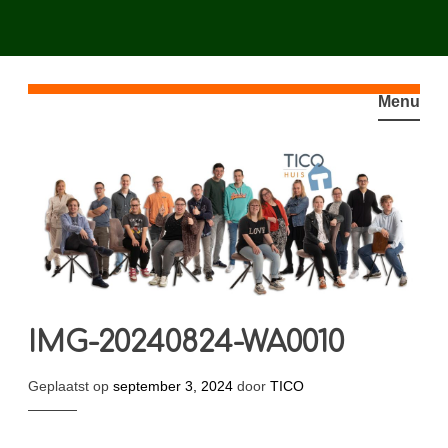
Spring
naar
Menu
inhoud
IMG-20240824-WA0010
Geplaatst op
september 3, 2024
door
TICO