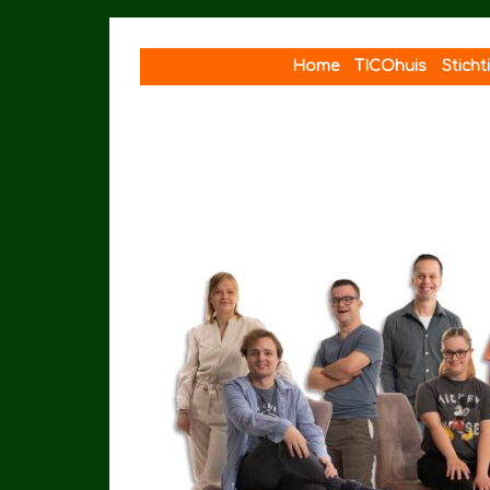
Spring
naar
Home
TICOhuis
Stich
inhoud