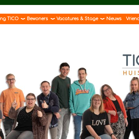
ting TICO
Bewoners
Vacatures & Stage
Nieuws
Vrien