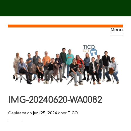
Spring
naar
Menu
inhoud
IMG-20240620-WA0082
Geplaatst op
juni 25, 2024
door
TICO