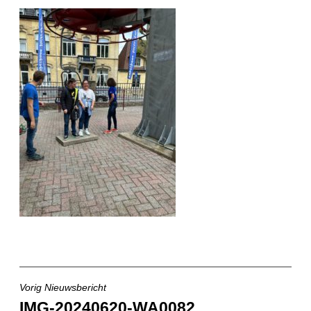
Vorig Nieuwsbericht
Bericht
IMG-20240620-WA0082