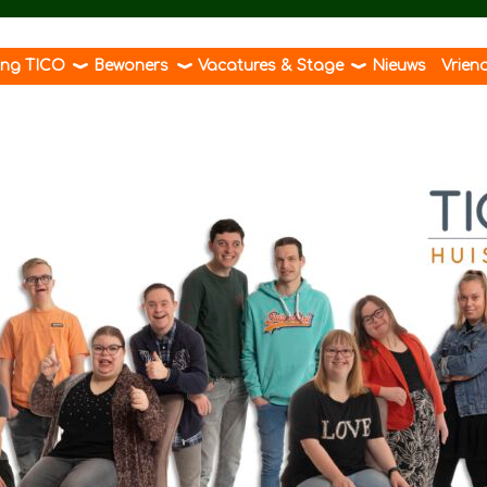
ting TICO
Bewoners
Vacatures & Stage
Nieuws
Vrien