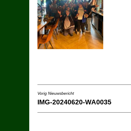
Bericht
Vorig Nieuwsbericht
IMG-20240620-WA0035
navigatie