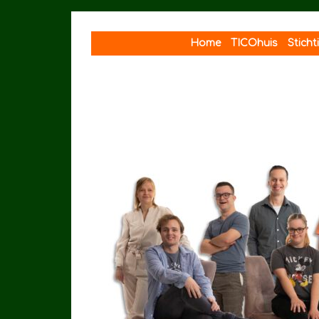
Spring
naar
Home
TICOhuis
Stich
inhoud